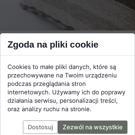
KONTAKT
Zgoda na pliki cookie
Dom Weselny i Pensjonat Emów
Cookies to małe pliki danych, które są
ul. Kręta 8
przechowywane na Twoim urządzeniu
05-462 Emów, k. Otwocka
podczas przeglądania stron
Kom.: 607 850 975
internetowych. Używamy ich do poprawy
pensjonat.emow@oit.pl
działania serwisu, personalizacji treści,
oraz analizy ruchu na stronie.
Dostosuj
Zezwól na wszystkie